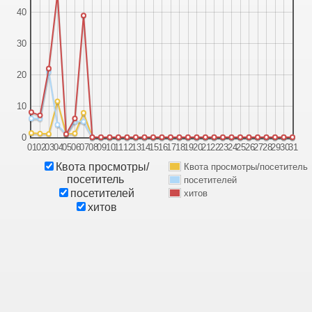
40
30
20
10
0
01
02
03
04
05
06
07
08
09
10
11
12
13
14
15
16
17
18
19
20
21
22
23
24
25
26
27
28
29
30
31
Квота просмотры/
Квота просмотры/посетитель
посетитель
посетителей
посетителей
хитов
хитов